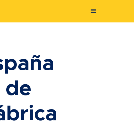
spaña
 de
ábrica