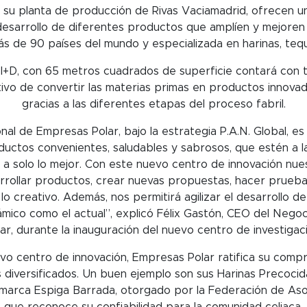
en su planta de producción de Rivas Vaciamadrid, ofrecen u
 desarrollo de diferentes productos que amplíen y mejoren l
s de 90 países del mundo y especializada en harinas, teq
 I+D, con 65 metros cuadrados de superficie contará con 
etivo de convertir las materias primas en productos innov
gracias a las diferentes etapas del proceso fabril.
nal de Empresas Polar, bajo la estrategia P.A.N. Global, es
uctos convenientes, saludables y sabrosos, que estén a la 
 solo lo mejor. Con este nuevo centro de innovación nu
rrollar productos, crear nuevas propuestas, hacer prueba
y lo creativo. Además, nos permitirá agilizar el desarrollo 
mico como el actual”, explicó Félix Gastón, CEO del Negoc
ar, durante la inauguración del nuevo centro de investigac
vo centro de innovación, Empresas Polar ratifica su compr
 diversificados. Un buen ejemplo son sus Harinas Precocid
a marca Espiga Barrada, otorgado por la Federación de Aso