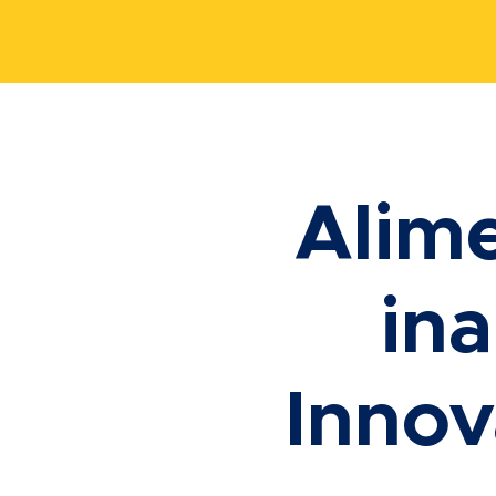
Alim
in
Innov