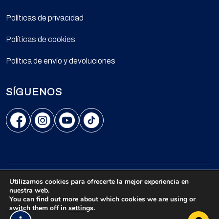
Políticas de privacidad
Políticas de cookies
Política de envío y devoluciones
SÍGUENOS
Carrera 9A Nro. 99-02 oficina 501 - Bogotá, Colombia.
Utilizamos cookies para ofrecerte la mejor experiencia en
nuestra web.
© 2026 Todos los derechos reservados.
You can find out more about which cookies we are using or
switch them off in
settings
.